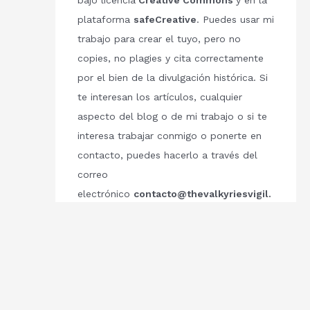
bajo licencia
Creative Commons
y en la
plataforma
safeCreative
. Puedes usar mi
trabajo para crear el tuyo, pero no
copies, no plagies y cita correctamente
por el bien de la divulgación histórica. Si
te interesan los artículos, cualquier
aspecto del blog o de mi trabajo o si te
interesa trabajar conmigo o ponerte en
contacto, puedes hacerlo a través del
correo
electrónico
contacto@thevalkyriesvigil.
com
Respetemos el trabajo de los demás.