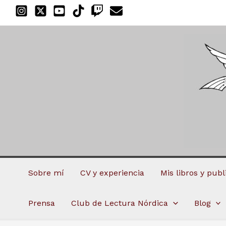
Ir
al
contenido
Sobre mí
CV y experiencia
Mis libros y pub
Prensa
Club de Lectura Nórdica
Blog