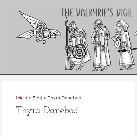
Ir
al
contenido
Inicio
Blog
Thyra Danebod
Thyra Danebod