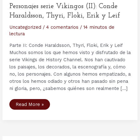
Personajes serie Vikingos (II): Conde
Haraldsson, Thyri, Floki, Erik y Leif
Uncategorized
/
4 comentarios
/
14 minutos de
lectura
Parte II: Conde Haraldsson, Thyri, Floki, Erik y Leif
Muchos somos los que hemos visto y disfrutado de la
serie Vikings de History Channel. Nos han cautivado
los paisajes, los decorados, la escenografía y, cómo
no, los personajes. Con algunos hemos empatizado, a
otros los hemos odiado y otros han pasado sin pena
ni gloria, pero, ¿sabemos quiénes son realmente […]
Personajes
Read More »
serie
Vikingos
(II):
Conde
Haraldsson,
Thyri,
Floki,
Erik