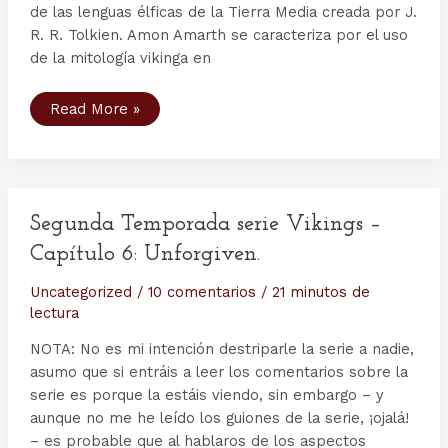
de las lenguas élficas de la Tierra Media creada por J.
R. R. Tolkien. Amon Amarth se caracteriza por el uso
de la mitología vikinga en
El
Read More »
Legado
de
los
Vikingos:
Música
(III)
–
Amon
Segunda Temporada serie Vikings –
Amarth
Capítulo 6: Unforgiven.
Uncategorized
/
10 comentarios
/
21 minutos de
lectura
NOTA: No es mi intención destriparle la serie a nadie,
asumo que si entráis a leer los comentarios sobre la
serie es porque la estáis viendo, sin embargo – y
aunque no me he leído los guiones de la serie, ¡ojalá!
– es probable que al hablaros de los aspectos