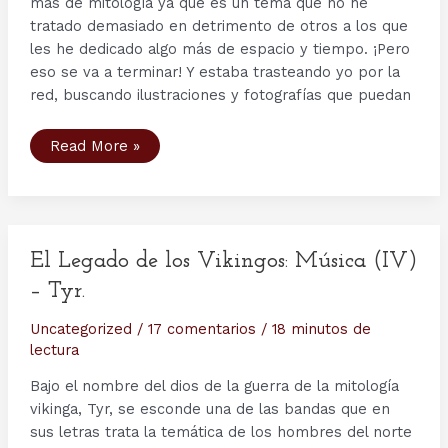
más de mitología ya que es un tema que no he
tratado demasiado en detrimento de otros a los que
les he dedicado algo más de espacio y tiempo. ¡Pero
eso se va a terminar! Y estaba trasteando yo por la
red, buscando ilustraciones y fotografías que puedan
Ilustraciones
Read More »
decimonónicas
de
la
Mitología
Nórdica
El Legado de los Vikingos: Música (IV)
– Tyr.
Uncategorized
/
17 comentarios
/
18 minutos de
lectura
Bajo el nombre del dios de la guerra de la mitología
vikinga, Tyr, se esconde una de las bandas que en
sus letras trata la temática de los hombres del norte