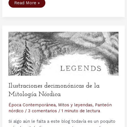
Test:
Read More »
¿Qué
diosa
o
dios
nórdico
eres?
Ilustraciones decimonónicas de la
Mitología Nórdica
Época Contemporánea
,
Mitos y leyendas
,
Panteón
nórdico
/
3 comentarios
/
1 minuto de lectura
Si algo aún le falta a este blog todavía es un poquito