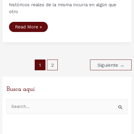
históricos reales de la misma incurra en algún que
otro
Segunda
Read More »
Temporada
serie
Vikings
–
Capítulo
6:
Unforgiven.
Paginación
1
2
Siguiente
→
de
entradas
Busca aquí
B
u
s
c
a