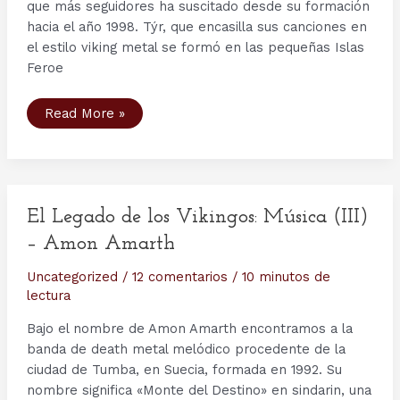
que más seguidores ha suscitado desde su formación
hacia el año 1998. Týr, que encasilla sus canciones en
el estilo viking metal se formó en las pequeñas Islas
Feroe
El
Read More »
Legado
de
los
Vikingos:
Música
(IV)
–
Tyr.
El Legado de los Vikingos: Música (III)
– Amon Amarth
Uncategorized
/
12 comentarios
/
10 minutos de
lectura
Bajo el nombre de Amon Amarth encontramos a la
banda de death metal melódico procedente de la
ciudad de Tumba, en Suecia, formada en 1992. Su
nombre significa «Monte del Destino» en sindarin, una