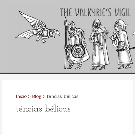
Ir
al
contenido
Inicio
Blog
téncias bélicas
téncias bélicas