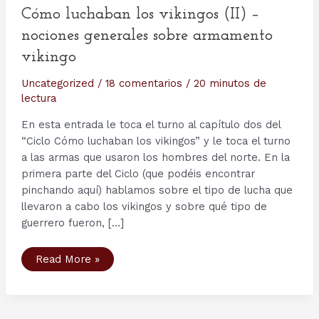
Cómo luchaban los vikingos (II) –
nociones generales sobre armamento
vikingo
Uncategorized
/
18 comentarios
/
20 minutos de
lectura
En esta entrada le toca el turno al capítulo dos del
“Ciclo Cómo luchaban los vikingos” y le toca el turno
a las armas que usaron los hombres del norte. En la
primera parte del Ciclo (que podéis encontrar
pinchando aquí) hablamos sobre el tipo de lucha que
llevaron a cabo los vikingos y sobre qué tipo de
guerrero fueron, […]
Cómo
Read More »
luchaban
los
vikingos
(II)
–
nociones