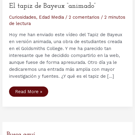
El tapiz de Bayeux “animado”
Curiosidades
,
Edad Media
/
2 comentarios
/
2 minutos
de lectura
Hoy me han enviado este vídeo del Tapiz de Bayeux
en versión animada, una obra de estudiantes creada
en el Goldsmiths College. Y me ha parecido tan
interesante que he decidido compartirlo en la web,
aunque fuese de forma apresurada. Otro día ya le
dedicaremos una entrada más amplia con mayor
investigación y fuentes. ¿Y qué es el tapiz de […]
El
Read More »
tapiz
de
Bayeux
“animado”
Busca aquí