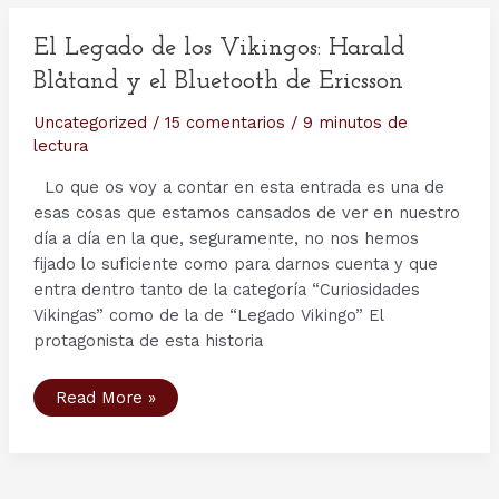
de
Northumbria,
Svein,
El Legado de los Vikingos: Harald
Knut,
Gyda,
Blåtand y el Bluetooth de Ericsson
Helga,
Torstein,
Tostig
Uncategorized
/
15 comentarios
/
9 minutos de
y
lectura
el
Rey
Horik
Lo que os voy a contar en esta entrada es una de
esas cosas que estamos cansados de ver en nuestro
día a día en la que, seguramente, no nos hemos
fijado lo suficiente como para darnos cuenta y que
entra dentro tanto de la categoría “Curiosidades
Vikingas” como de la de “Legado Vikingo” El
protagonista de esta historia
El
Read More »
Legado
de
los
Vikingos:
Harald
Blåtand