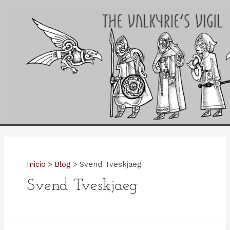
Ir
al
contenido
Inicio
Blog
Svend Tveskjaeg
Svend Tveskjaeg