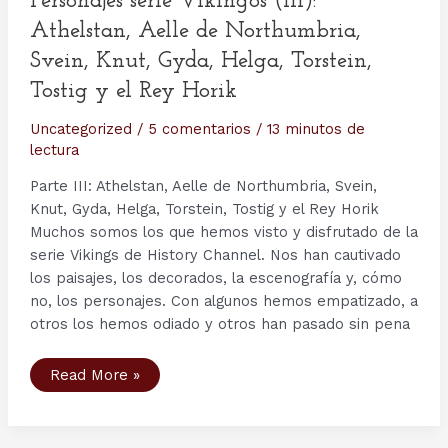
Personajes serie Vikingos (III):
Prayer.
Athelstan, Aelle de Northumbria,
Svein, Knut, Gyda, Helga, Torstein,
Tostig y el Rey Horik
Uncategorized
/
5 comentarios
/
13 minutos de
lectura
Parte III: Athelstan, Aelle de Northumbria, Svein,
Knut, Gyda, Helga, Torstein, Tostig y el Rey Horik
Muchos somos los que hemos visto y disfrutado de la
serie Vikings de History Channel. Nos han cautivado
los paisajes, los decorados, la escenografía y, cómo
no, los personajes. Con algunos hemos empatizado, a
otros los hemos odiado y otros han pasado sin pena
Personajes
Read More »
serie
Vikingos
(III):
Athelstan,
Aelle