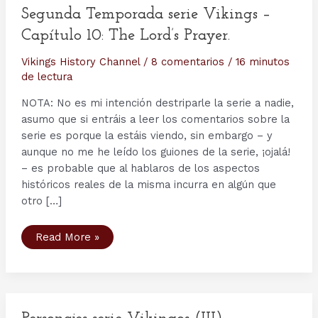
Segunda Temporada serie Vikings –
Capítulo 10: The Lord’s Prayer.
Vikings History Channel
/
8 comentarios
/
16 minutos
de lectura
NOTA: No es mi intención destriparle la serie a nadie,
asumo que si entráis a leer los comentarios sobre la
serie es porque la estáis viendo, sin embargo – y
aunque no me he leído los guiones de la serie, ¡ojalá!
– es probable que al hablaros de los aspectos
históricos reales de la misma incurra en algún que
otro […]
Segunda
Read More »
Temporada
serie
Vikings
–
Capítulo
10:
The
Lord’s