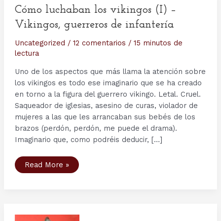
Cómo luchaban los vikingos (I) –
Vikingos, guerreros de infantería
Uncategorized
/
12 comentarios
/
15 minutos de
lectura
Uno de los aspectos que más llama la atención sobre
los vikingos es todo ese imaginario que se ha creado
en torno a la figura del guerrero vikingo. Letal. Cruel.
Saqueador de iglesias, asesino de curas, violador de
mujeres a las que les arrancaban sus bebés de los
brazos (perdón, perdón, me puede el drama).
Imaginario que, como podréis deducir, […]
Cómo
Read More »
luchaban
los
vikingos
(I)
–
Vikingos,
guerreros
de