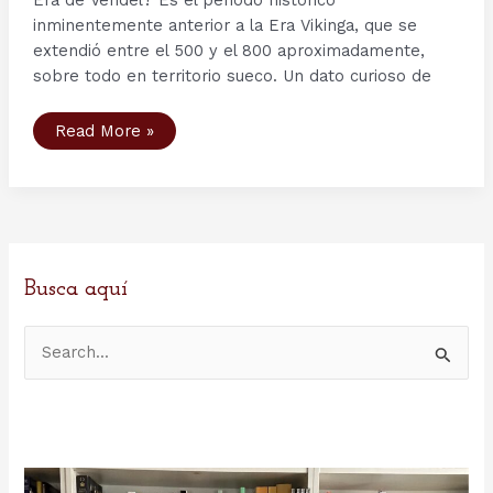
inminentemente anterior a la Era Vikinga, que se
extendió entre el 500 y el 800 aproximadamente,
sobre todo en territorio sueco. Un dato curioso de
De
Read More »
caballería
a
infantería:
el
strandhögg
o
el
ataque
relámpago
de
Busca aquí
los
vikingos.
B
u
s
c
a
r