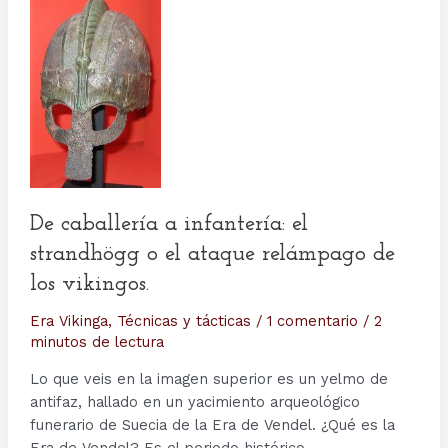
infantería
De caballería a infantería: el
strandhögg o el ataque relámpago de
los vikingos.
Era Vikinga
,
Técnicas y tácticas
/
1 comentario
/
2
minutos de lectura
Lo que veis en la imagen superior es un yelmo de
antifaz, hallado en un yacimiento arqueológico
funerario de Suecia de la Era de Vendel. ¿Qué es la
Era de Vendel? Es el periodo histórico