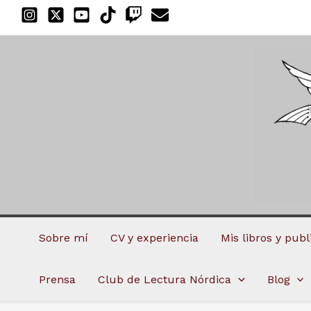
Ir
al
contenido
Sobre mí
CV y experiencia
Mis libros y pub
Prensa
Club de Lectura Nórdica
Blog