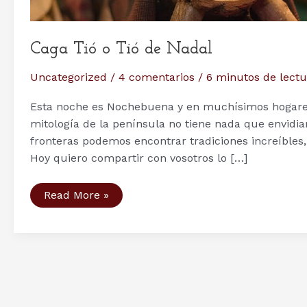
Caga Tió o Tió de Nadal
Uncategorized
/
4 comentarios
/
6 minutos de lectu
Esta noche es Nochebuena y en muchísimos hogares 
mitología de la península no tiene nada que envidia
fronteras podemos encontrar tradiciones increíbles
Hoy quiero compartir con vosotros lo […]
Caga
Read More »
Tió
o
Tió
de
Nadal