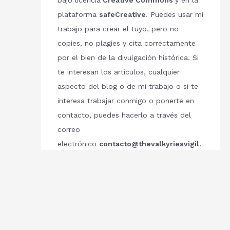
bajo licencia
Creative Commons
y en la
plataforma
safeCreative
. Puedes usar mi
trabajo para crear el tuyo, pero no
copies, no plagies y cita correctamente
por el bien de la divulgación histórica. Si
te interesan los artículos, cualquier
aspecto del blog o de mi trabajo o si te
interesa trabajar conmigo o ponerte en
contacto, puedes hacerlo a través del
correo
electrónico
contacto@thevalkyriesvigil.
com
Respetemos el trabajo de los demás.