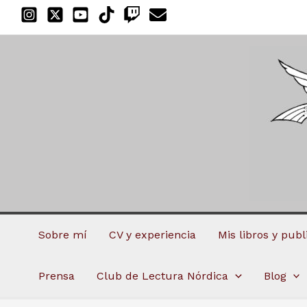
Ir
al
contenido
Sobre mí
CV y experiencia
Mis libros y pub
Prensa
Club de Lectura Nórdica
Blog