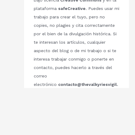
bajo licencia
Creative Commons
y en la
plataforma
safeCreative
. Puedes usar mi
trabajo para crear el tuyo, pero no
copies, no plagies y cita correctamente
por el bien de la divulgación histórica. Si
te interesan los artículos, cualquier
aspecto del blog o de mi trabajo o si te
interesa trabajar conmigo o ponerte en
contacto, puedes hacerlo a través del
correo
electrónico
contacto@thevalkyriesvigil.
com
Respetemos el trabajo de los demás.