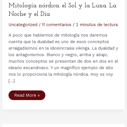
Mitología nórdica: el Sol y la Luna. La
Noche y el Día
Uncategorized
/
11 comentarios
/
2 minutos de lectura
A poco que hablemos de mitología nos daremos
cuenta que la dualidad es uno de esos conceptos
arraigadísimos en la idiosincrasia vikinga. La dualidad y
los antagonismos. Blanco y negro, arriba y abajo,
muchos conceptos se presentan de dos en dos en el
ideario escandinavo. Y un magnífico ejemplo de ello
nos lo proporciona la mitología nórdica. Hoy os voy
[…]
Mitología
Read More »
nórdica:
el
Sol
y
la
Luna.
La
Noche