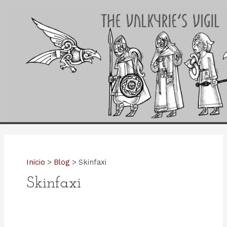
Ir
al
contenido
Inicio
Blog
Skinfaxi
Skinfaxi