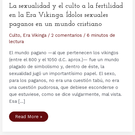
La sexualidad y el culto a la fertilidad
en la Era Vikinga. Ídolos sexuales
paganos en un mundo cristiano
Culto
,
Era Vikinga
/
2 comentarios
/
6 minutos de
lectura
El mundo pagano —al que pertenecen los vikingos
(entre el 800 y el 1050 d.C. aprox.)— fue un mundo
plagado de simbolismo y, dentro de éste, la
sexualidad jugó un importantísimo papel. El sexo,
para los paganos, no era una cuestión tabú, no era
una cuestión pudorosa, que debiese esconderse o
que estuviese, como se dice vulgarmente, mal vista.
Esa […]
La
Read More »
sexualidad
y
el
culto