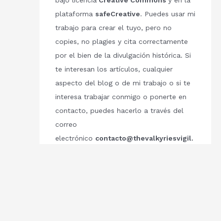
bajo licencia
Creative Commons
y en la
plataforma
safeCreative
. Puedes usar mi
trabajo para crear el tuyo, pero no
copies, no plagies y cita correctamente
por el bien de la divulgación histórica. Si
te interesan los artículos, cualquier
aspecto del blog o de mi trabajo o si te
interesa trabajar conmigo o ponerte en
contacto, puedes hacerlo a través del
correo
electrónico
contacto@thevalkyriesvigil.
com
Respetemos el trabajo de los demás.