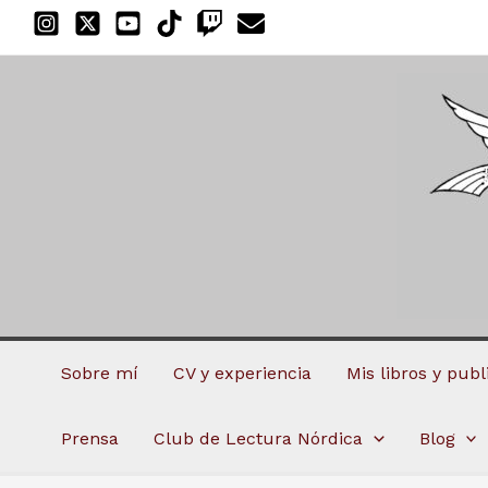
Ir
al
contenido
Sobre mí
CV y experiencia
Mis libros y pub
Prensa
Club de Lectura Nórdica
Blog