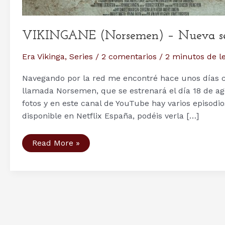
VIKINGANE (Norsemen) – Nueva seri
Era Vikinga
,
Series
/
2 comentarios
/
2 minutos de l
Navegando por la red me encontré hace unos días co
llamada Norsemen, que se estrenará el día 18 de ag
fotos y en este canal de YouTube hay varios episodi
disponible en Netflix España, podéis verla […]
VIKINGANE
Read More »
(Norsemen)
–
Nueva
serie
(de
humor)
sobre
los
vikingos