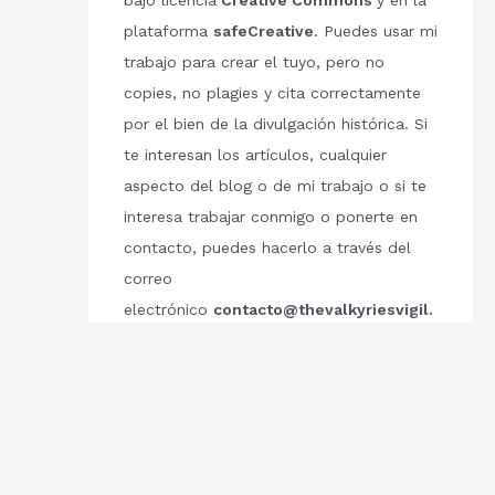
bajo licencia
Creative Commons
y en la
plataforma
safeCreative
. Puedes usar mi
trabajo para crear el tuyo, pero no
copies, no plagies y cita correctamente
por el bien de la divulgación histórica. Si
te interesan los artículos, cualquier
aspecto del blog o de mi trabajo o si te
interesa trabajar conmigo o ponerte en
contacto, puedes hacerlo a través del
correo
electrónico
contacto@thevalkyriesvigil.
com
Respetemos el trabajo de los demás.