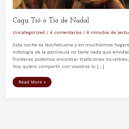
Caga Tió o Tió de Nadal
Uncategorized
/
4 comentarios
/
6 minutos de lectu
Esta noche es Nochebuena y en muchísimos hogares 
mitología de la península no tiene nada que envidia
fronteras podemos encontrar tradiciones increíbles
Hoy quiero compartir con vosotros lo […]
Caga
Read More »
Tió
o
Tió
de
Nadal