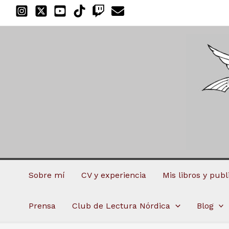
Ir
al
contenido
Sobre mí
CV y experiencia
Mis libros y pub
Prensa
Club de Lectura Nórdica
Blog