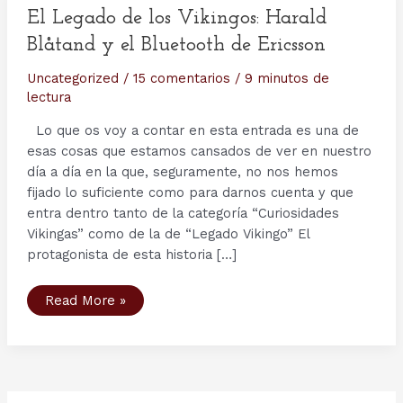
El Legado de los Vikingos: Harald
Blåtand y el Bluetooth de Ericsson
Uncategorized
/
15 comentarios
/
9 minutos de
lectura
Lo que os voy a contar en esta entrada es una de
esas cosas que estamos cansados de ver en nuestro
día a día en la que, seguramente, no nos hemos
fijado lo suficiente como para darnos cuenta y que
entra dentro tanto de la categoría “Curiosidades
Vikingas” como de la de “Legado Vikingo” El
protagonista de esta historia […]
El
Read More »
Legado
de
los
Vikingos:
Harald
Blåtand
y
el