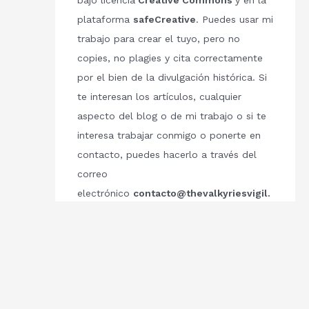
bajo licencia
Creative Commons
y en la
plataforma
safeCreative
. Puedes usar mi
trabajo para crear el tuyo, pero no
copies, no plagies y cita correctamente
por el bien de la divulgación histórica. Si
te interesan los artículos, cualquier
aspecto del blog o de mi trabajo o si te
interesa trabajar conmigo o ponerte en
contacto, puedes hacerlo a través del
correo
electrónico
contacto@thevalkyriesvigil.
com
Respetemos el trabajo de los demás.