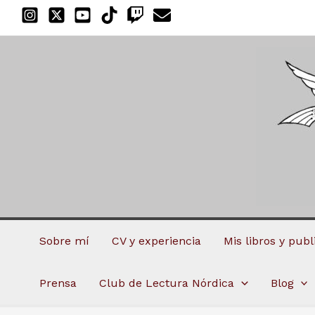
Ir
al
contenido
Sobre mí
CV y experiencia
Mis libros y pub
Prensa
Club de Lectura Nórdica
Blog