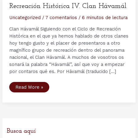
Recreación Histórica IV. Clan Hávamál
Uncategorized
/
7 comentarios
/
6 minutos de lectura
Clan Hávamál Siguiendo con el Ciclo de Recreación
Histórica en el que ya hemos hablado de otros clanes
hoy tengo gusto y el placer de presentaros a otro
magnífico grupo de recreación dentro del panorama
nacional, el Clan Hávamál. A muchos de vosotros os
sonará la palabra “Hávamál”, así que voy a empezar
por contaros qué es. Por Hávamál (traducido […]
Recreación
Read More »
Histórica
IV.
Clan
Hávamál
Busca aquí