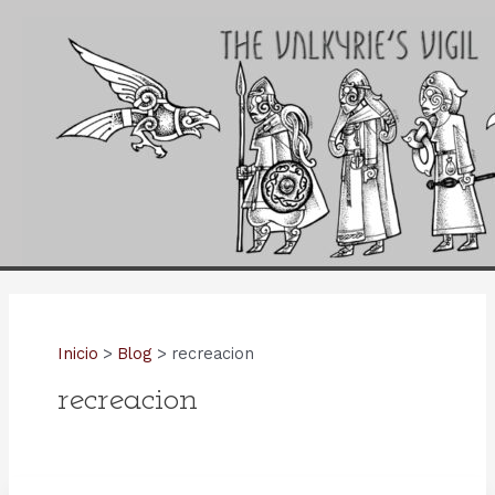
Ir
al
contenido
Inicio
Blog
recreacion
recreacion