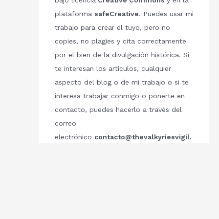
bajo licencia
Creative Commons
y en la
plataforma
safeCreative
. Puedes usar mi
trabajo para crear el tuyo, pero no
copies, no plagies y cita correctamente
por el bien de la divulgación histórica. Si
te interesan los artículos, cualquier
aspecto del blog o de mi trabajo o si te
interesa trabajar conmigo o ponerte en
contacto, puedes hacerlo a través del
correo
electrónico
contacto@thevalkyriesvigil.
com
Respetemos el trabajo de los demás.