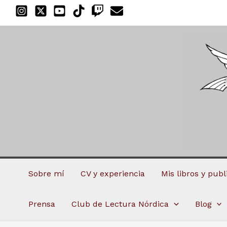
Ir
al
contenido
Sobre mí
CV y experiencia
Mis libros y pub
Prensa
Club de Lectura Nórdica
Blog