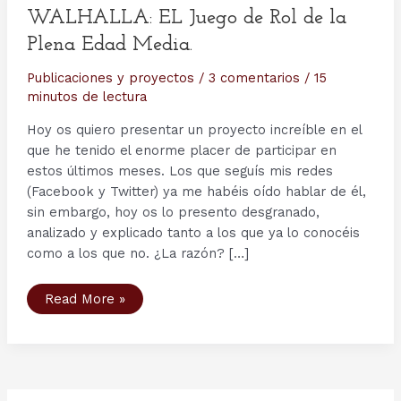
WALHALLA: EL Juego de Rol de la
Plena Edad Media.
Publicaciones y proyectos
/
3 comentarios
/
15
minutos de lectura
Hoy os quiero presentar un proyecto increíble en el
que he tenido el enorme placer de participar en
estos últimos meses. Los que seguís mis redes
(Facebook y Twitter) ya me habéis oído hablar de él,
sin embargo, hoy os lo presento desgranado,
analizado y explicado tanto a los que ya lo conocéis
como a los que no. ¿La razón? […]
WALHALLA:
Read More »
EL
Juego
de
Rol
de
la
Plena
Edad