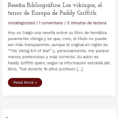
Reseña Bibliográfica: Los vikingos, el
terror de Europa de Paddy Griffith.
Uncategorized
/
1 comentario
/
5 minutos de lectura
Hoy os traigo una reseña sobre un libro de temática
puramente vikinga y es que, creo, el título no puede
ser más transparente, aunque el original en inglés es
“The Viking Art of War” y, personalmente, me parece
menos pretencioso y más correcto. Su autor es
Paddy Griffith quien, según la información extraída del
libro, “fue durante 16 años profesor […]
Reseña
Read More »
Bibliográfica:
Los
vikingos,
el
terror
de
Europa
de
Paddy