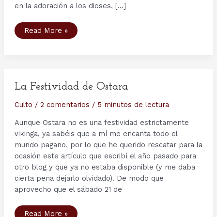
en la adoración a los dioses, […]
Festividades
Read More »
en
la
Era
Vikinga
y
festividades
vikingas
en
La Festividad de Ostara
la
actualidad
Culto
/
2 comentarios
/
5 minutos de lectura
Aunque Ostara no es una festividad estrictamente
vikinga, ya sabéis que a mí me encanta todo el
mundo pagano, por lo que he querido rescatar para la
ocasión este artículo que escribí el año pasado para
otro blog y que ya no estaba disponible (y me daba
cierta pena dejarlo olvidado). De modo que
aprovecho que el sábado 21 de
La
Read More »