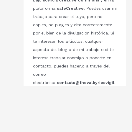
bajo licencia
Creative Commons
y en la
plataforma
safeCreative
. Puedes usar mi
trabajo para crear el tuyo, pero no
copies, no plagies y cita correctamente
por el bien de la divulgación histórica. Si
te interesan los artículos, cualquier
aspecto del blog o de mi trabajo o si te
interesa trabajar conmigo o ponerte en
contacto, puedes hacerlo a través del
correo
electrónico
contacto@thevalkyriesvigil.
com
Respetemos el trabajo de los demás.