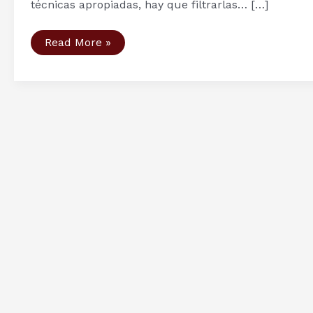
técnicas apropiadas, hay que filtrarlas… […]
Las
Read More »
fuentes
para
el
estudio
de
la
Era
Vikinga