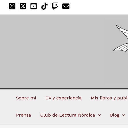
Ir
al
contenido
Sobre mí
CV y experiencia
Mis libros y pub
Prensa
Club de Lectura Nórdica
Blog