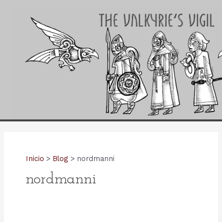
Ir
al
contenido
Inicio
Blog
nordmanni
nordmanni