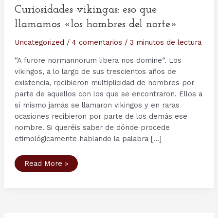
Curiosidades vikingas: eso que
llamamos «los hombres del norte»
Uncategorized
/
4 comentarios
/
3 minutos de lectura
“A furore normannorum libera nos domine“. Los
vikingos, a lo largo de sus trescientos años de
existencia, recibieron multiplicidad de nombres por
parte de aquellos con los que se encontraron. Ellos a
sí mismo jamás se llamaron vikingos y en raras
ocasiones recibieron por parte de los demás ese
nombre. Si queréis saber de dónde procede
etimológicamente hablando la palabra […]
Curiosidades
Read More »
vikingas:
eso
que
llamamos
«los
hombres
del
norte»