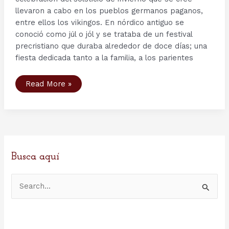
llevaron a cabo en los pueblos germanos paganos,
entre ellos los vikingos. En nórdico antiguo se
conoció como júl o jól y se trataba de un festival
precristiano que duraba alrededor de doce días; una
fiesta dedicada tanto a la familia, a los parientes
Yule
Read More »
o
la
“Navidad”
de
los
Vikingos
Busca aquí
B
u
s
c