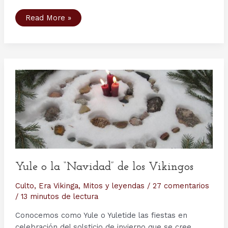
Caga
Read More »
Tió
o
Tió
de
Nadal
Yule o la “Navidad” de los Vikingos
Culto
,
Era Vikinga
,
Mitos y leyendas
/
27 comentarios
/
13 minutos de lectura
Conocemos como Yule o Yuletide las fiestas en
celebración del solsticio de invierno que se cree