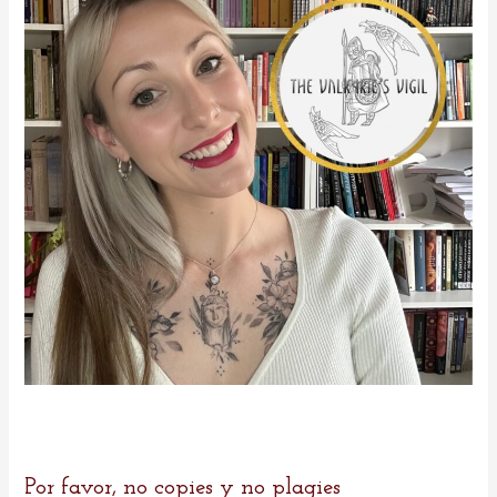
o
r
:
Por favor, no copies y no plagies