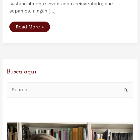
sustancialmente inventado o reinventado; que
sepamos, ningún […]
Lo
Read More »
complicado
de
las
definiciones:
qué
o
quién
fue
realmente
un
Busca aquí
vikingo
B
u
s
c
a
r
p