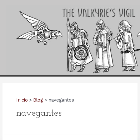
Ir
al
contenido
Inicio
Blog
navegantes
navegantes