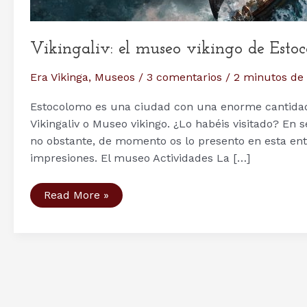
Vikingaliv: el museo vikingo de Esto
Era Vikinga
,
Museos
/
3 comentarios
/
2 minutos de 
Estocolomo es una ciudad con una enorme cantidad 
Vikingaliv o Museo vikingo. ¿Lo habéis visitado? En s
no obstante, de momento os lo presento en esta ent
impresiones. El museo Actividades La […]
Vikingaliv:
Read More »
el
museo
vikingo
de
Estocolmo