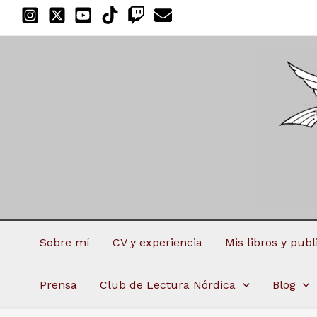
Ir
al
contenido
Sobre mí
CV y experiencia
Mis libros y pub
Prensa
Club de Lectura Nórdica
Blog