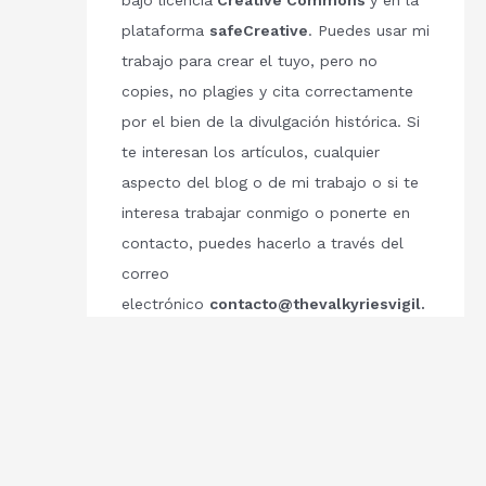
bajo licencia
Creative Commons
y en la
plataforma
safeCreative
. Puedes usar mi
trabajo para crear el tuyo, pero no
copies, no plagies y cita correctamente
por el bien de la divulgación histórica. Si
te interesan los artículos, cualquier
aspecto del blog o de mi trabajo o si te
interesa trabajar conmigo o ponerte en
contacto, puedes hacerlo a través del
correo
electrónico
contacto@thevalkyriesvigil.
com
Respetemos el trabajo de los demás.