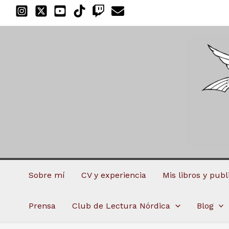
Ir
al
contenido
Sobre mí
CV y experiencia
Mis libros y pub
Prensa
Club de Lectura Nórdica
Blog