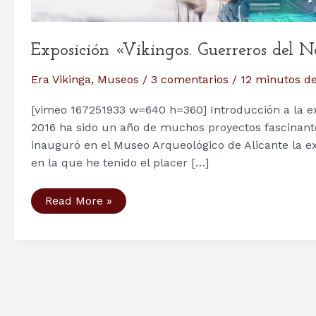
Exposición «Vikingos. Guerreros del 
Era Vikinga
,
Museos
/
3 comentarios
/
12 minutos de
[vimeo 167251933 w=640 h=360] Introducción a la e
2016 ha sido un año de muchos proyectos fascinante
inauguró en el Museo Arqueológico de Alicante la ex
en la que he tenido el placer […]
Exposición
Read More »
«Vikingos.
Guerreros
del
Norte.
Gigantes
del
Mar»
en
el
MARQ