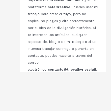
bajo licencia
Creative Commons
y en la
plataforma
safeCreative
. Puedes usar mi
trabajo para crear el tuyo, pero no
copies, no plagies y cita correctamente
por el bien de la divulgación histórica. Si
te interesan los artículos, cualquier
aspecto del blog o de mi trabajo o si te
interesa trabajar conmigo o ponerte en
contacto, puedes hacerlo a través del
correo
electrónico
contacto@thevalkyriesvigil.
com
Respetemos el trabajo de los demás.