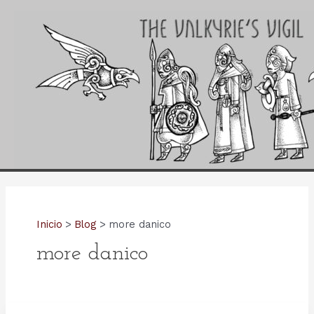
Ir
al
contenido
Inicio
Blog
more danico
more danico