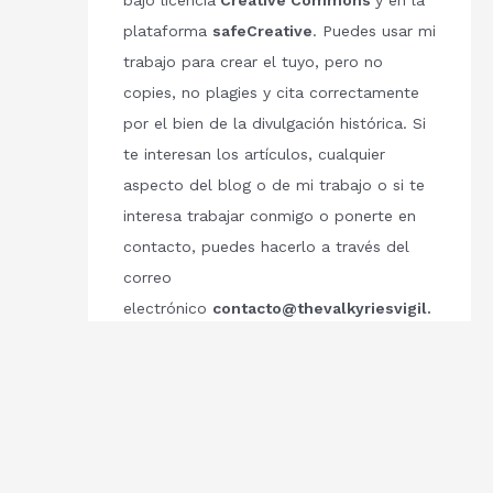
bajo licencia
Creative Commons
y en la
plataforma
safeCreative
. Puedes usar mi
trabajo para crear el tuyo, pero no
copies, no plagies y cita correctamente
por el bien de la divulgación histórica. Si
te interesan los artículos, cualquier
aspecto del blog o de mi trabajo o si te
interesa trabajar conmigo o ponerte en
contacto, puedes hacerlo a través del
correo
electrónico
contacto@thevalkyriesvigil.
com
Respetemos el trabajo de los demás.