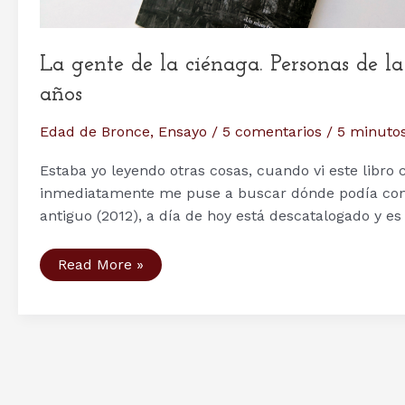
La gente de la ciénaga. Personas de 
años
Edad de Bronce
,
Ensayo
/
5 comentarios
/
5 minutos
Estaba yo leyendo otras cosas, cuando vi este libro 
inmediatamente me puse a buscar dónde podía cons
antiguo (2012), a día de hoy está descatalogado y es
La
Read More »
gente
de
la
ciénaga.
Personas
de
la
Edad
del