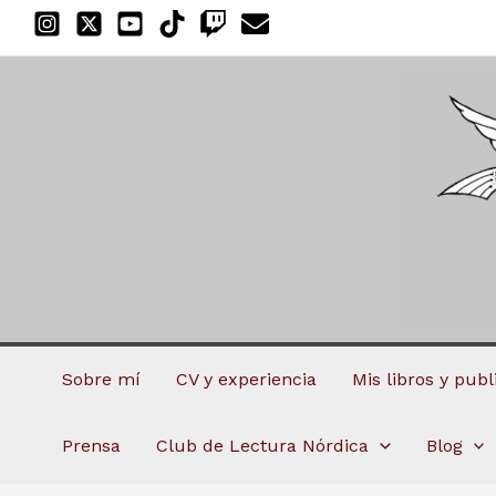
Ir
al
contenido
Sobre mí
CV y experiencia
Mis libros y pub
Prensa
Club de Lectura Nórdica
Blog