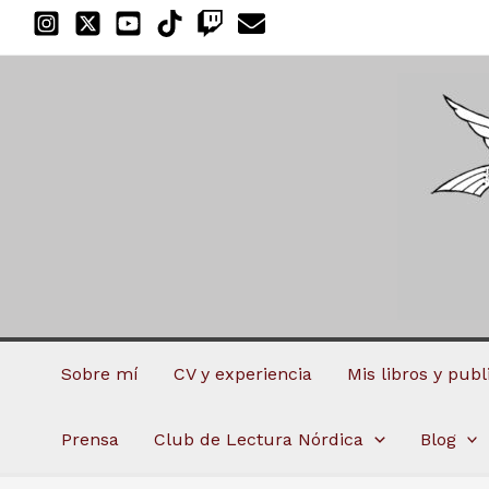
Ir
al
contenido
Sobre mí
CV y experiencia
Mis libros y pub
Prensa
Club de Lectura Nórdica
Blog