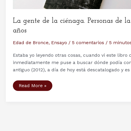
La gente de la ciénaga. Personas de 
años
Edad de Bronce
,
Ensayo
/
5 comentarios
/
5 minutos
Estaba yo leyendo otras cosas, cuando vi este libro 
inmediatamente me puse a buscar dónde podía cons
antiguo (2012), a día de hoy está descatalogado y es
La
Read More »
gente
de
la
ciénaga.
Personas
de
la
Edad
del