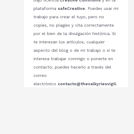
bajo licencia
Creative Commons
y en la
plataforma
safeCreative
. Puedes usar mi
trabajo para crear el tuyo, pero no
copies, no plagies y cita correctamente
por el bien de la divulgación histórica. Si
te interesan los artículos, cualquier
aspecto del blog o de mi trabajo o si te
interesa trabajar conmigo o ponerte en
contacto, puedes hacerlo a través del
correo
electrónico
contacto@thevalkyriesvigil.
com
Respetemos el trabajo de los demás.