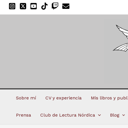
Ir
al
contenido
Sobre mí
CV y experiencia
Mis libros y pub
Prensa
Club de Lectura Nórdica
Blog