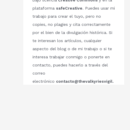
bajo licencia
Creative Commons
y en la
plataforma
safeCreative
. Puedes usar mi
trabajo para crear el tuyo, pero no
copies, no plagies y cita correctamente
por el bien de la divulgación histórica. Si
te interesan los artículos, cualquier
aspecto del blog o de mi trabajo o si te
interesa trabajar conmigo o ponerte en
contacto, puedes hacerlo a través del
correo
electrónico
contacto@thevalkyriesvigil.
com
Respetemos el trabajo de los demás.