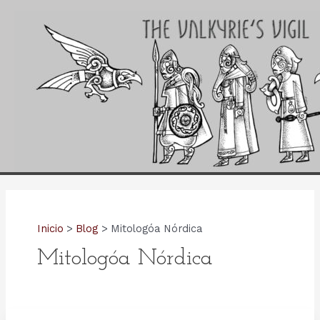
Ir
al
contenido
Inicio
Blog
Mitologóa Nórdica
Mitologóa Nórdica