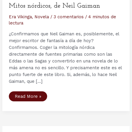
Mitos nórdicos, de Neil Gaiman
Era Vikinga
,
Novela
/
3 comentarios
/
4 minutos de
lectura
¿Confirmamos que Neil Gaiman es, posiblemente, el
mejor escritor de fantasía a día de hoy?
Confirmamos. Coger la mitología nórdica
directamente de fuentes primarias como son las
Eddas o las Sagas y convertirlo en una novela de lo
más amena no es sencillo. Y precisamente este es el
punto fuerte de este libro. Si, además, lo hace Neil
Gaiman, que […]
Mitos
Read More »
nórdicos,
de
Neil
Gaiman