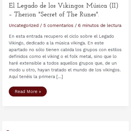
El Legado de los Vikingos: Música (II)
– Therion "Secret of The Runes".
Uncategorized
/
5 comentarios
/
6 minutos de lectura
En esta entrada recupero el ciclo sobre el Legado
Vikingo, dedicado a la música vikinga. En este
apartado no sólo tienen cabida los grupos con estilos
definidos como el viking o el folk metal, sino que lo
haré extensible a todos aquellos grupos que, de un
modo u otro, hayan tratado el mundo de los vikingos.
Aquí tenéis la primera […]
El
Read More »
Legado
de
los
Vikingos:
Música
(II)
–
Therion
"Secret