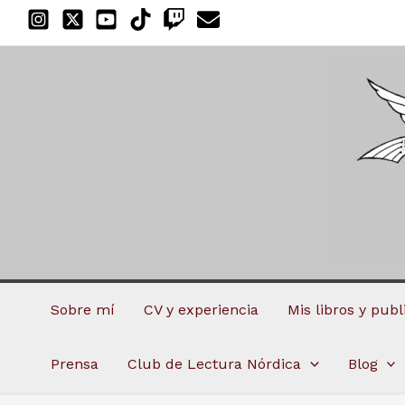
Ir
al
contenido
Sobre mí
CV y experiencia
Mis libros y pub
Prensa
Club de Lectura Nórdica
Blog