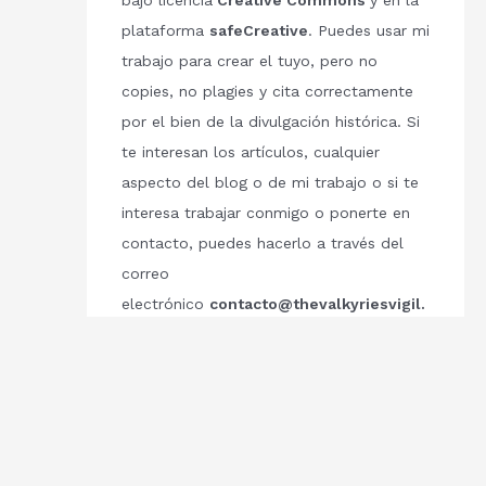
bajo licencia
Creative Commons
y en la
plataforma
safeCreative
. Puedes usar mi
trabajo para crear el tuyo, pero no
copies, no plagies y cita correctamente
por el bien de la divulgación histórica. Si
te interesan los artículos, cualquier
aspecto del blog o de mi trabajo o si te
interesa trabajar conmigo o ponerte en
contacto, puedes hacerlo a través del
correo
electrónico
contacto@thevalkyriesvigil.
com
Respetemos el trabajo de los demás.