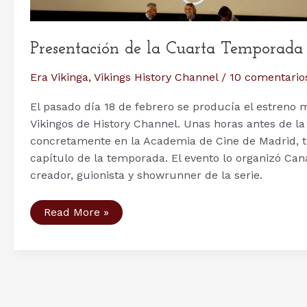
Presentación de la Cuarta Temporad
Era Vikinga
,
Vikings History Channel
/
10 comentario
El pasado día 18 de febrero se producía el estreno 
Vikingos de History Channel. Unas horas antes de la
concretamente en la Academia de Cine de Madrid, ten
capítulo de la temporada. El evento lo organizó Can
creador, guionista y showrunner de la serie.
Presentación
Read More »
de
la
Cuarta
Temporada
de
Vikings
en
Madrid,