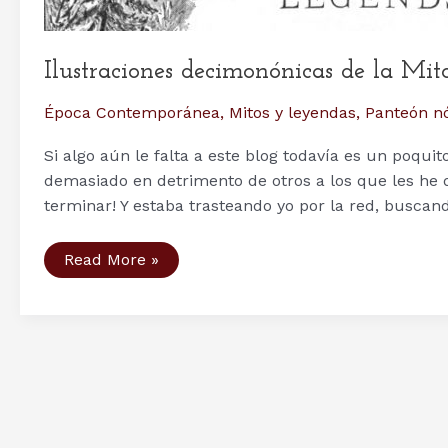
Ilustraciones decimonónicas de la Mit
Época Contemporánea
,
Mitos y leyendas
,
Panteón n
Si algo aún le falta a este blog todavía es un poqu
demasiado en detrimento de otros a los que les he 
terminar! Y estaba trasteando yo por la red, buscan
Ilustraciones
Read More »
decimonónicas
de
la
Mitología
Nórdica