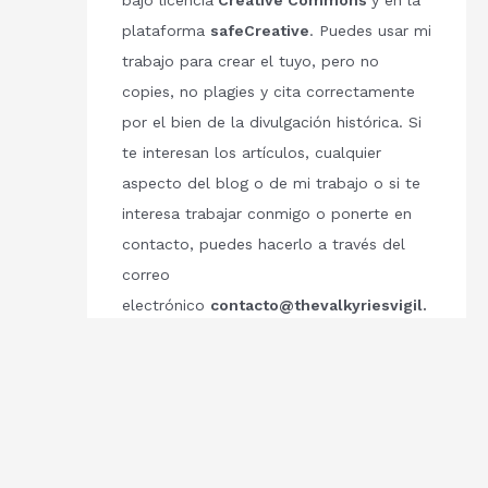
bajo licencia
Creative Commons
y en la
plataforma
safeCreative
. Puedes usar mi
trabajo para crear el tuyo, pero no
copies, no plagies y cita correctamente
por el bien de la divulgación histórica. Si
te interesan los artículos, cualquier
aspecto del blog o de mi trabajo o si te
interesa trabajar conmigo o ponerte en
contacto, puedes hacerlo a través del
correo
electrónico
contacto@thevalkyriesvigil.
com
Respetemos el trabajo de los demás.