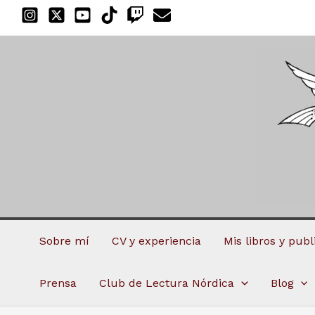
Ir
al
contenido
Sobre mí
CV y experiencia
Mis libros y pub
Prensa
Club de Lectura Nórdica
Blog