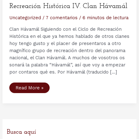
Recreación Histórica IV. Clan Hávamál
Uncategorized
/
7 comentarios
/
6 minutos de lectura
Clan Hávamál Siguiendo con el Ciclo de Recreación
Histórica en el que ya hemos hablado de otros clanes
hoy tengo gusto y el placer de presentaros a otro
magnífico grupo de recreación dentro del panorama
nacional, el Clan Hávamál. A muchos de vosotros os
sonará la palabra “Hávamál”, así que voy a empezar
por contaros qué es. Por Hávamál (traducido […]
Recreación
Read More »
Histórica
IV.
Clan
Hávamál
Busca aquí