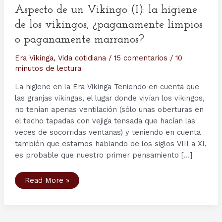
Aspecto de un Vikingo (I): la higiene
de los vikingos, ¿paganamente limpios
o paganamente marranos?
Era Vikinga
,
Vida cotidiana
/
15 comentarios
/
10
minutos de lectura
La higiene en la Era Vikinga Teniendo en cuenta que
las granjas vikingas, el lugar donde vivían los vikingos,
no tenían apenas ventilación (sólo unas oberturas en
el techo tapadas con vejiga tensada que hacían las
veces de socorridas ventanas) y teniendo en cuenta
también que estamos hablando de los siglos VIII a XI,
es probable que nuestro primer pensamiento […]
Aspecto
Read More »
de
un
Vikingo
(I):
la
higiene