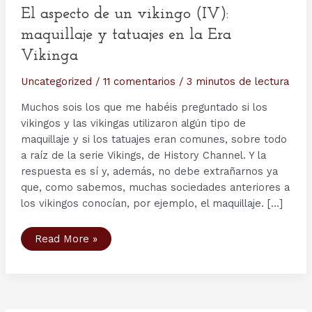
El aspecto de un vikingo (IV):
maquillaje y tatuajes en la Era
Vikinga
Uncategorized
/
11 comentarios
/
3 minutos de lectura
Muchos sois los que me habéis preguntado si los
vikingos y las vikingas utilizaron algún tipo de
maquillaje y si los tatuajes eran comunes, sobre todo
a raíz de la serie Vikings, de History Channel. Y la
respuesta es sí y, además, no debe extrañarnos ya
que, como sabemos, muchas sociedades anteriores a
los vikingos conocían, por ejemplo, el maquillaje. […]
El
Read More »
aspecto
de
un
vikingo
(IV):
maquillaje
y