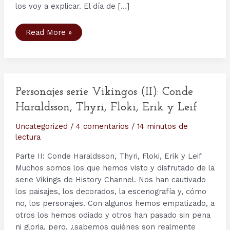
los voy a explicar. El día de […]
9
Read More »
de
octubre,
el
día
de
Leif
Eriksson
en
Personajes serie Vikingos (II): Conde
Estados
Unidos
Haraldsson, Thyri, Floki, Erik y Leif
Uncategorized
/
4 comentarios
/
14 minutos de
lectura
Parte II: Conde Haraldsson, Thyri, Floki, Erik y Leif
Muchos somos los que hemos visto y disfrutado de la
serie Vikings de History Channel. Nos han cautivado
los paisajes, los decorados, la escenografía y, cómo
no, los personajes. Con algunos hemos empatizado, a
otros los hemos odiado y otros han pasado sin pena
ni gloria, pero, ¿sabemos quiénes son realmente