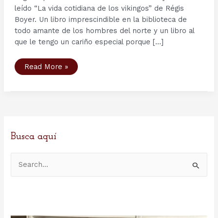
leído “La vida cotidiana de los vikingos” de Régis
Boyer. Un libro imprescindible en la biblioteca de
todo amante de los hombres del norte y un libro al
que le tengo un cariño especial porque […]
Bibliografía
Read More »
Vikinga
(III)
–
La
vida
cotidiana
de
los
vikingos
(800-
Busca aquí
1050)
de
Régis
B
Boyer
u
s
c
a