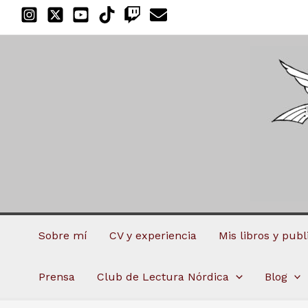
Ir
al
contenido
Sobre mí
CV y experiencia
Mis libros y pub
Prensa
Club de Lectura Nórdica
Blog