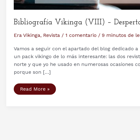
Bibliografía Vikinga (VIII) – Desper
Era Vikinga
,
Revista
/
1 comentario
/
9 minutos de l
Vamos a seguir con el apartado del blog dedicado a 
un pack vikingo de lo más interesante: las dos revi
norte y que yo he usado en numerosas ocasiones como
porque son […]
Bibliografía
Read More »
Vikinga
(VIII)
–
Desperta
Ferro
Antigua
y
Medieval
n.º
3