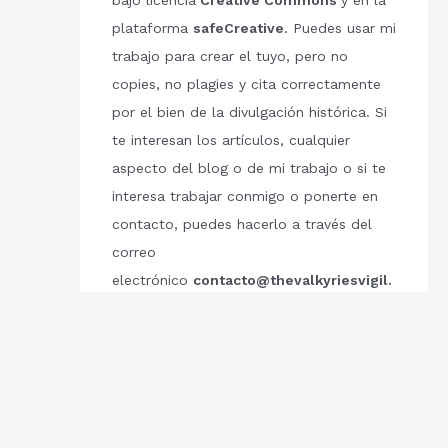
bajo licencia
Creative Commons
y en la
plataforma
safeCreative
. Puedes usar mi
trabajo para crear el tuyo, pero no
copies, no plagies y cita correctamente
por el bien de la divulgación histórica. Si
te interesan los artículos, cualquier
aspecto del blog o de mi trabajo o si te
interesa trabajar conmigo o ponerte en
contacto, puedes hacerlo a través del
correo
electrónico
contacto@thevalkyriesvigil.
com
Respetemos el trabajo de los demás.