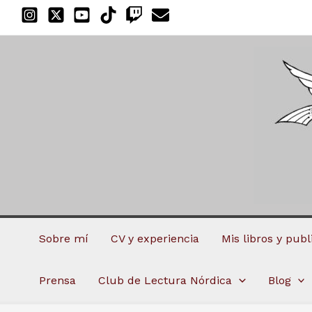
Ir
al
contenido
Sobre mí
CV y experiencia
Mis libros y pub
Prensa
Club de Lectura Nórdica
Blog