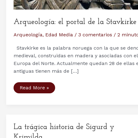
Arqueología: el portal de la Stavkirke
Arqueología
,
Edad Media
/
3 comentarios
/
2 minuto
Stavkirke es la palabra noruega con la que se deno
medieval, construidas en madera y asociadas con el
Europa del Norte. Actualmente quedan 28 de ellas e
antiguas tienen más de […]
Arqueología:
Read More »
el
portal
de
la
Stavkirke
de
Hylestad
La trágica historia de Sigurd y
Krimilda