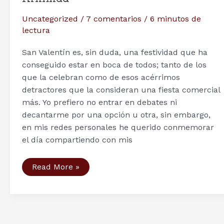
Uncategorized
/
7 comentarios
/
6 minutos de
lectura
San Valentín es, sin duda, una festividad que ha
conseguido estar en boca de todos; tanto de los
que la celebran como de esos acérrimos
detractores que la consideran una fiesta comercial
más. Yo prefiero no entrar en debates ni
decantarme por una opción u otra, sin embargo,
en mis redes personales he querido conmemorar
el día compartiendo con mis
La
Read More »
trágica
historia
de
Sigurd
y
Krimilda