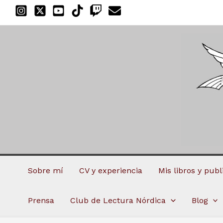
Ir
al
contenido
Sobre mí
CV y experiencia
Mis libros y pub
Prensa
Club de Lectura Nórdica
Blog