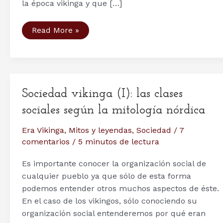
la época vikinga y que […]
Sociedad
Read More »
Vikinga
(III):
nobles,
hombres
libres
y
esclavos
Sociedad vikinga (I): las clases
sociales según la mitología nórdica
Era Vikinga
,
Mitos y leyendas
,
Sociedad
/
7
comentarios
/
5 minutos de lectura
Es importante conocer la organización social de
cualquier pueblo ya que sólo de esta forma
podemos entender otros muchos aspectos de éste.
En el caso de los vikingos, sólo conociendo su
organización social entenderemos por qué eran