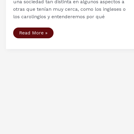
una sociedad tan distinta en algunos aspectos a
otras que tenían muy cerca, como los ingleses o
los carolingios y entenderemos por qué
Sociedad
Read More »
vikinga
(I):
las
clases
sociales
según
la
mitología
nórdica