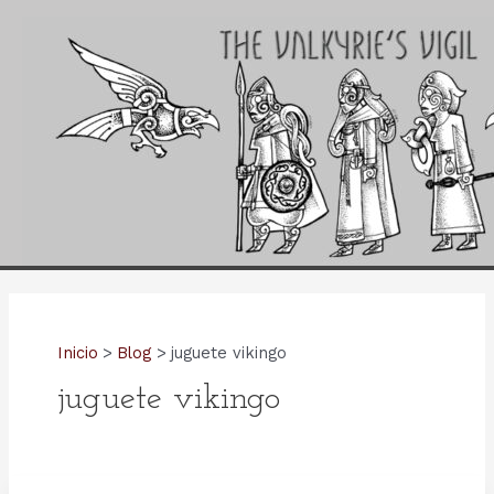
Ir
al
contenido
Inicio
Blog
juguete vikingo
juguete vikingo