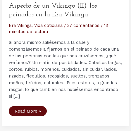
Aspecto de un Vikingo (II): los
peinados en la Era Vikinga
Era Vikinga
,
Vida cotidiana
/
37 comentarios
/
13
minutos de lectura
Si ahora mismo saliésemos a la calle y
comenzásemos a fijarnos en el peinado de cada una
de las personas con las que nos cruzásemos, ¿qué
veríamos? Un sinfín de posibilidades. Cabellos largos,
cortos, rubios, morenos, cuidados, sin cuidar, lacios,
rizados, flequillos, recogidos, sueltos, trenzados,
moños, teñidos, naturales…Pues esto es, a grandes
rasgos, lo que también nos hubiésemos encontrado
si […]
Aspecto
Read More »
de
un
Vikingo
(II):