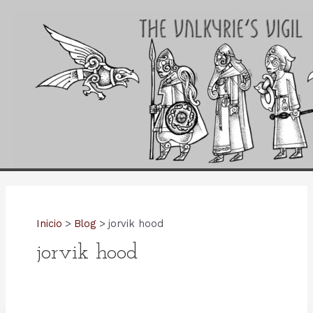
Ir
al
contenido
Inicio
Blog
jorvik hood
jorvik hood