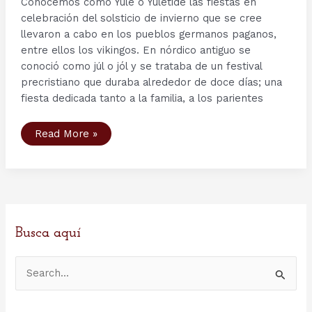
Conocemos como Yule o Yuletide las fiestas en
celebración del solsticio de invierno que se cree
llevaron a cabo en los pueblos germanos paganos,
entre ellos los vikingos. En nórdico antiguo se
conoció como júl o jól y se trataba de un festival
precristiano que duraba alrededor de doce días; una
fiesta dedicada tanto a la familia, a los parientes
Yule
Read More »
o
la
“Navidad”
de
los
Vikingos
Busca aquí
B
u
s