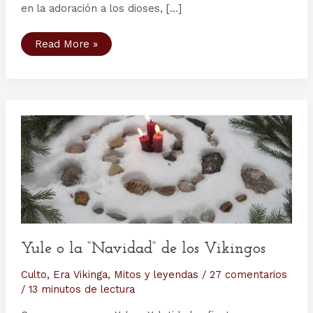
en la adoración a los dioses, […]
Festividades
Read More »
en
la
Era
Vikinga
y
festividades
vikingas
en
la
actualidad
Yule o la “Navidad” de los Vikingos
Culto
,
Era Vikinga
,
Mitos y leyendas
/
27 comentarios
/
13 minutos de lectura