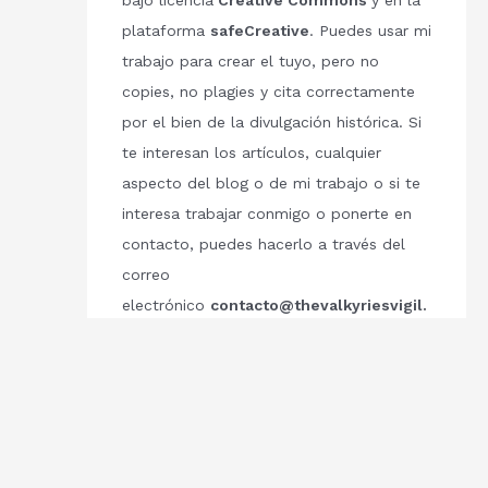
bajo licencia
Creative Commons
y en la
plataforma
safeCreative
. Puedes usar mi
trabajo para crear el tuyo, pero no
copies, no plagies y cita correctamente
por el bien de la divulgación histórica. Si
te interesan los artículos, cualquier
aspecto del blog o de mi trabajo o si te
interesa trabajar conmigo o ponerte en
contacto, puedes hacerlo a través del
correo
electrónico
contacto@thevalkyriesvigil.
com
Respetemos el trabajo de los demás.