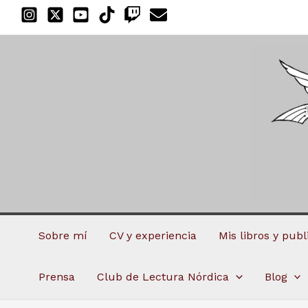
Ir
al
contenido
Sobre mí
CV y experiencia
Mis libros y pub
Prensa
Club de Lectura Nórdica
Blog