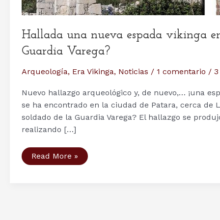
Hallada una nueva espada vikinga en 
Guardia Varega?
Arqueología
,
Era Vikinga
,
Noticias
/
1 comentario
/
3
Nuevo hallazgo arqueológico y, de nuevo,… ¡una espa
se ha encontrado en la ciudad de Patara, cerca de L
soldado de la Guardia Varega? El hallazgo se produ
realizando […]
Hallada
Read More »
una
nueva
espada
vikinga
en
Turquía,
¿la
espada