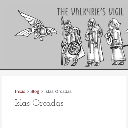
Ir
al
contenido
Inicio
Blog
Islas Orcadas
Islas Orcadas