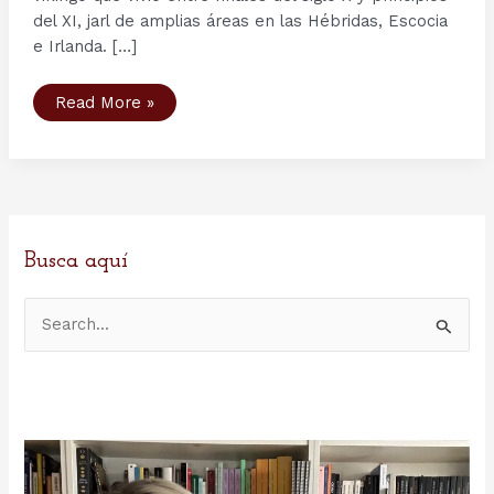
del XI, jarl de amplias áreas en las Hébridas, Escocia
e Irlanda. […]
Descubierto
Read More »
un
Gran
Salón
vikingo
durante
unas
excavaciones
en
las
Islas
Busca aquí
Orcadas
B
u
s
c
a
r
p