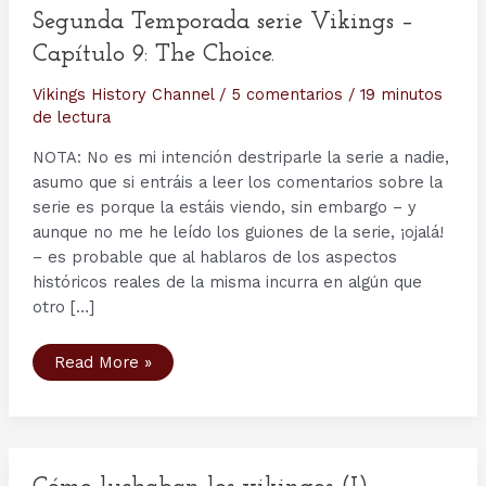
Segunda Temporada serie Vikings –
Capítulo 9: The Choice.
Vikings History Channel
/
5 comentarios
/
19 minutos
de lectura
NOTA: No es mi intención destriparle la serie a nadie,
asumo que si entráis a leer los comentarios sobre la
serie es porque la estáis viendo, sin embargo – y
aunque no me he leído los guiones de la serie, ¡ojalá!
– es probable que al hablaros de los aspectos
históricos reales de la misma incurra en algún que
otro […]
Segunda
Read More »
Temporada
serie
Vikings
–
Capítulo
9:
The
Choice.