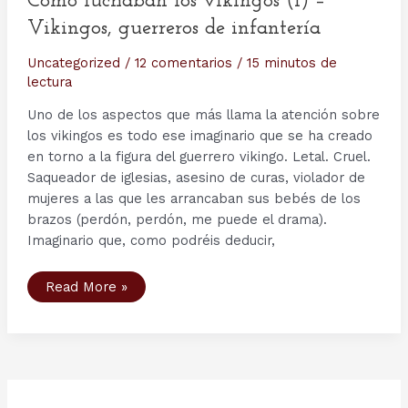
Cómo luchaban los vikingos (I) –
Vikingos, guerreros de infantería
Uncategorized
/
12 comentarios
/
15 minutos de
lectura
Uno de los aspectos que más llama la atención sobre
los vikingos es todo ese imaginario que se ha creado
en torno a la figura del guerrero vikingo. Letal. Cruel.
Saqueador de iglesias, asesino de curas, violador de
mujeres a las que les arrancaban sus bebés de los
brazos (perdón, perdón, me puede el drama).
Imaginario que, como podréis deducir,
Cómo
Read More »
luchaban
los
vikingos
(I)
–
Vikingos,
guerreros
de
infantería