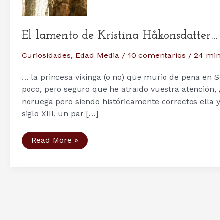
El lamento de Kristina Håkonsdatter…
Curiosidades
,
Edad Media
/
10 comentarios
/
24 min
… la princesa vikinga (o no) que murió de pena en S
poco, pero seguro que he atraído vuestra atención, 
noruega pero siendo históricamente correctos ella ya
siglo XIII, un par […]
El
Read More »
lamento
de
Kristina
Håkonsdatter…