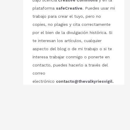
bajo licencia
Creative Commons
y en la
plataforma
safeCreative
. Puedes usar mi
trabajo para crear el tuyo, pero no
copies, no plagies y cita correctamente
por el bien de la divulgación histórica. Si
te interesan los artículos, cualquier
aspecto del blog o de mi trabajo o si te
interesa trabajar conmigo o ponerte en
contacto, puedes hacerlo a través del
correo
electrónico
contacto@thevalkyriesvigil.
com
Respetemos el trabajo de los demás.