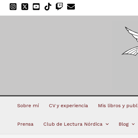
Ir
al
contenido
Sobre mí
CV y experiencia
Mis libros y pub
Prensa
Club de Lectura Nórdica
Blog