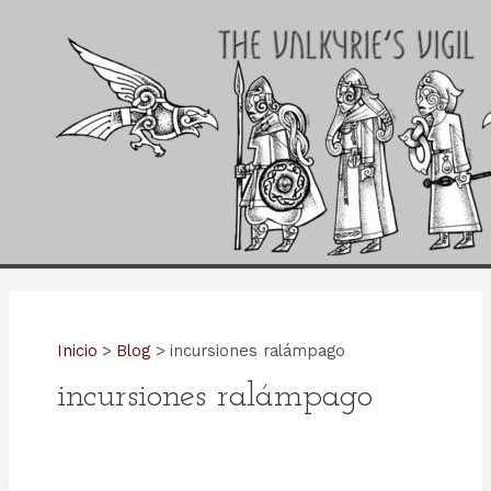
Ir
al
contenido
Inicio
Blog
incursiones ralámpago
incursiones ralámpago