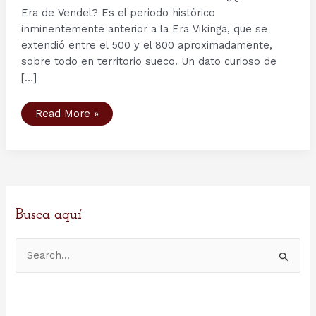
Era de Vendel? Es el periodo histórico
inminentemente anterior a la Era Vikinga, que se
extendió entre el 500 y el 800 aproximadamente,
sobre todo en territorio sueco. Un dato curioso de
[…]
De
Read More »
caballería
a
infantería:
el
strandhögg
o
el
ataque
relámpago
de
Busca aquí
los
vikingos.
B
u
s
c